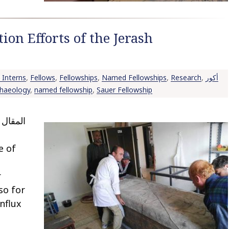
tion Efforts of the Jerash
Interns
,
Fellows
,
Fellowships
,
Named Fellowships
,
Research
,
أكور
chaeology
,
named fellowship
,
Sauer Fellowship
e of
r
so for
nflux