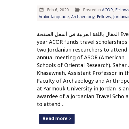
Feb 6, 2020
Posted in
ACOR
,
Fellow
Arabic language
,
Archaeology
,
Fellows
,
Jordania
المقال باللغة العربية في أسفل الصفحة Every
year ACOR funds travel scholarships 
two Jordanian researchers to attend
annual meeting of ASOR (American
Schools of Oriental Research). Sahar 
Khasawneh, Assistant Professor in t
Faculty of Archaeology and Anthrop
at Yarmouk University in Jordan is an
awardee of a Jordanian Travel Schola
to attend…
Read more