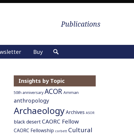
Publications
wsletter
Buy
S
e
a
r
Insights by Topic
c
ACOR
h
Amman
50th anniversary
f
anthropology
o
Archaeology
Archives
ASOR
r
CAORC Fellow
:
black desert
Cultural
CAORC Fellowship
corbett