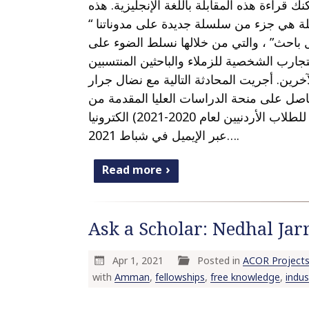
نك قراءة هذه المقابلة باللغة الإنجليزية. هذه
قابلة هي جزء من سلسلة جديدة على مدوناتنا
 باحث” ، والتي من خلالها نسلط الضوء على
تجارب الشخصية للزملاء والباحثين المنتسبين
آخرين. أجريت المحادثة التالية مع نضال جرار
(صل على منحة الدراسات العليا المقدمة من
أكور للطلاب الأردنيين لعام 2020-2021) الكترونيا
عبر الإيميل في شباط 2021….
Read more
Ask a Scholar: Nedhal Jar
Apr 1, 2021
Posted in
ACOR Project
with
Amman
,
fellowships
,
free knowledge
,
indus