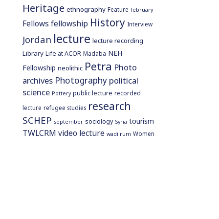
Heritage
ethnography
Feature
february
History
Fellows
fellowship
Interview
lecture
Jordan
lecture recording
NEH
Library
Life at ACOR
Madaba
Petra
Photo
Fellowship
neolithic
Photography
archives
political
science
public lecture
recorded
Pottery
research
lecture
refugee studies
SCHEP
tourism
sociology
september
Syria
TWLCRM
video lecture
Women
wadi rum