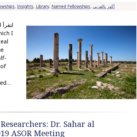
lowships
,
Insights
,
Library
,
Named Fellowships
,
أكور بالعربي
ceal
he
lf-
 of
ted…
Researchers: Dr. Sahar al
019 ASOR Meeting