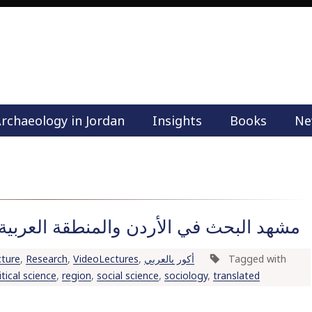
rchaeology in Jordan
Insights
Books
Ne
M
a
i
n
m
e
مشهد البحث في الأردن والمنطقة العربية: ا
n
u
cture
,
Research
,
VideoLectures
,
أكور بالعربي
Tagged with
S
itical science
,
region
,
social science
,
sociology
,
translated
k
i
p