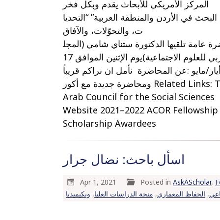
المركز الأمريكي للأبحاث يقدم وبكل فخر
:بحث في الأردن والمنطقة العربية” “التحديا
ت، والتحوّلات، والآفاق
ة عامة تلقيها الدكتورة ستناي شامي (المجل
س العربي للعلوم الاجتماعية)يوم الإثنين الموافق 17
يار/مايو :عن المحاضرة نأمل ان نراكم قريباً
ومحاضرة جديدة مع أكور Related Links: The
Arab Council for the Social Sciences
Website 2021–2022 ACOR Fellowship
Scholarship Awardees
اسأل باحث: نضال جرار
Apr 1, 2021
Posted in
AskAScholar
,
F
ويكيميديا
,
منحة الدراسات العليا
,
الحفاظ المعماري
,
اعي