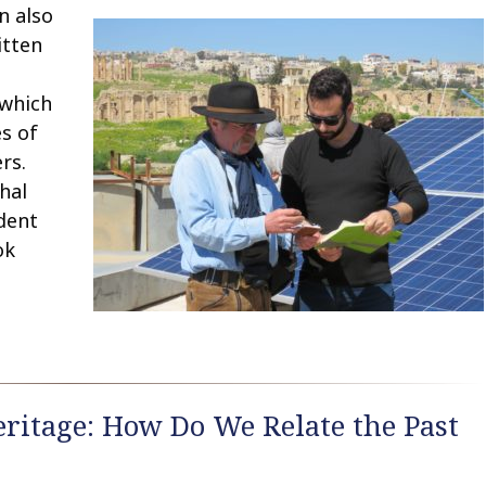
n also
itten
 which
s of
rs.
hal
dent
ok
ritage: How Do We Relate the Past