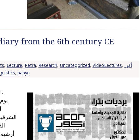
 diary from the 6th century CE
ts
,
Lecture
,
Petra
,
Research
,
Uncategorized
,
VideoLectures
,
أكور
nguistics
,
papyri
h,
الشرقية 
أرشيف م