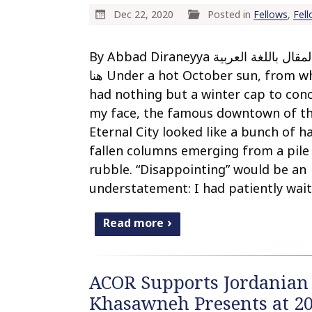
Dec 22, 2020
Posted in
Fellows
,
Fel
By Abbad Diraneyya لتقرأ المقال باللغة العربية
هنا Under a hot October sun, from which I
had nothing but a winter cap to con
my face, the famous downtown of t
Eternal City looked like a bunch of ha
fallen columns emerging from a pile
rubble. “Disappointing” would be an
understatement: I had patiently wai
Read more
ACOR Supports Jordanian 
Khasawneh Presents at 2