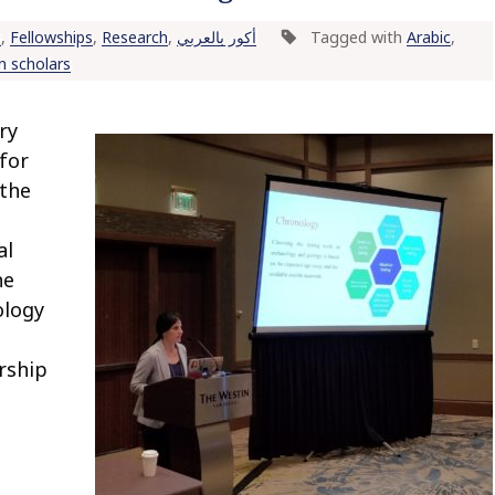
s
,
Fellowships
,
Research
,
أكور بالعربي
Tagged with
Arabic
,
n scholars
for
 the
al
he
ology
rship