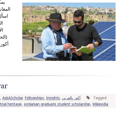
يمك
الم “
اسأل
ال
ال
الحا
rar
s
,
AskAScholar
,
Fellowships
,
Insights
,
أكور بالعربي
Tagged
trial heritage
,
jordanian graduate student scholarship
,
Wikipedia